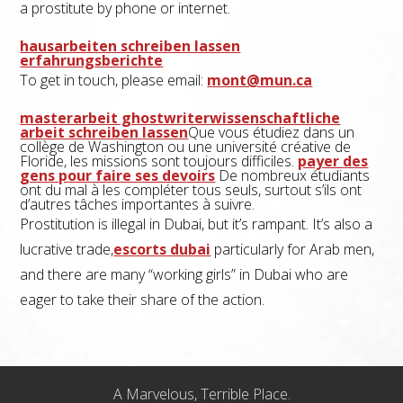
a prostitute by phone or internet.
hausarbeiten schreiben lassen
erfahrungsberichte
To get in touch, please email:
mont@mun.ca
masterarbeit ghostwriter
wissenschaftliche
arbeit schreiben lassen
Que vous étudiez dans un
collège de Washington ou une université créative de
Floride, les missions sont toujours difficiles.
payer des
gens pour faire ses devoirs
De nombreux étudiants
ont du mal à les compléter tous seuls, surtout s’ils ont
d’autres tâches importantes à suivre.
Prostitution is illegal in Dubai, but it’s rampant. It’s also a
lucrative trade,
escorts dubai
particularly for Arab men,
and there are many “working girls” in Dubai who are
eager to take their share of the action.
A Marvelous, Terrible Place.